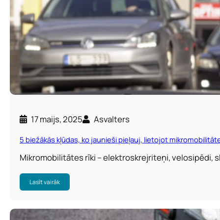
17 maijs, 2025
Asvalters
5 biežākās kļūdas, ko jaunieši pieļauj, lietojot mikromobilitāt
Mikromobilitātes rīki – elektroskrejriteņi, velosipēdi, s
Lasīt vairāk