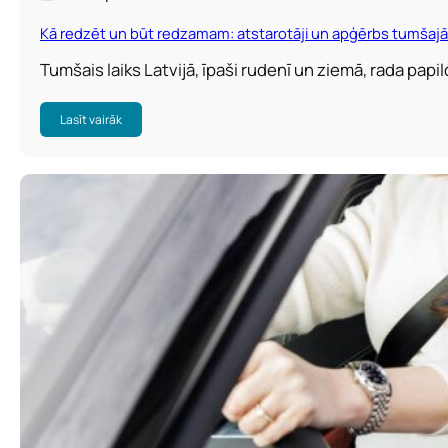
Kā redzēt un būt redzamam: atstarotāji un apģērbs tumšajā 
Tumšais laiks Latvijā, īpaši rudenī un ziemā, rada papi
Lasīt vairāk