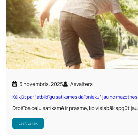
5 novembris, 2025
Asvalters
Kā kļūt par “atbildīgu satiksmes dalībnieku” jau no mazotnes
Drošība ceļu satiksmē ir prasme, ko vislabāk apgūt ja
Lasīt vairāk