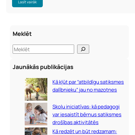
Lasīt vairāk
Meklēt
S
e
a
Jaunākās publikācijas
r
c
Kā kļūt par “atbildīgu satiksmes
h
dalībnieku” jau no mazotnes
Skolu iniciatīvas: kā pedagogi
var iesaistīt bērnus satiksmes
drošības aktivitātēs
Kā redzēt un būt redzamam: