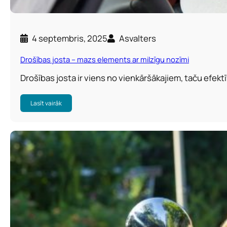
4 septembris, 2025
Asvalters
Drošības josta – mazs elements ar milzīgu nozīmi
Drošības josta ir viens no vienkāršākajiem, taču efe
Lasīt vairāk