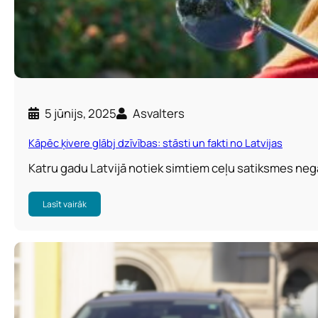
5 jūnijs, 2025
Asvalters
Kāpēc ķivere glābj dzīvības: stāsti un fakti no Latvijas
Katru gadu Latvijā notiek simtiem ceļu satiksmes nega
Lasīt vairāk