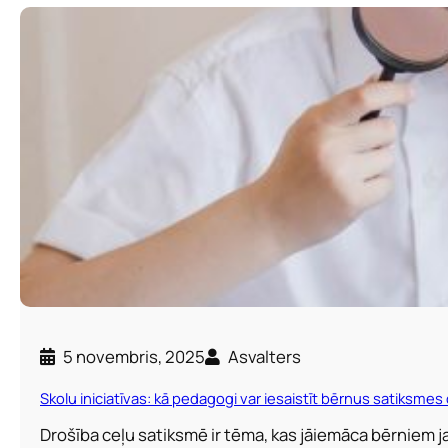
5 novembris, 2025
Asvalters
Skolu iniciatīvas: kā pedagogi var iesaistīt bērnus satiksmes
Drošība ceļu satiksmē ir tēma, kas jāiemāca bērniem 