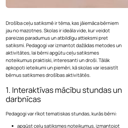
Drošība ceļu satiksmē ir tēma, kas jāiemāca bērniem
jau no mazotnes. Skolas ir ideāla vide, kur veidot
pareizas paradumus un atbildīgu attieksmi pret
satiksmi. Pedagogi var izmantot dažādas metodes un
aktivitātes, lai bērni apgūtu ceļu satiksmes
noteikumus praktiski, interesanti un droši. Tālāk
apkopoti ieteikumi un piemēri, kā skolas var iesaistīt
bērnus satiksmes drošības aktivitātēs.
1. Interaktīvas mācību stundas un
darbnīcas
Pedagogi var rīkot tematiskas stundas, kurās bērni:
apgūst ceļu satiksmes noteikumus, izmantojot