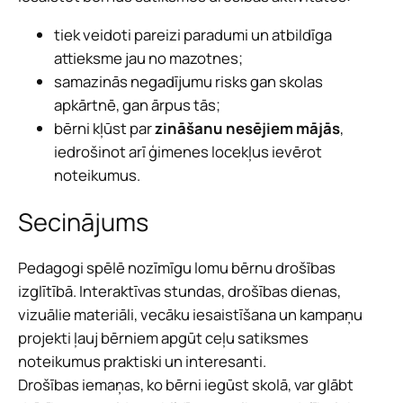
tiek veidoti pareizi paradumi un atbildīga
attieksme jau no mazotnes;
samazinās negadījumu risks gan skolas
apkārtnē, gan ārpus tās;
bērni kļūst par
zināšanu nesējiem mājās
,
iedrošinot arī ģimenes locekļus ievērot
noteikumus.
Secinājums
Pedagogi spēlē nozīmīgu lomu bērnu drošības
izglītībā. Interaktīvas stundas, drošības dienas,
vizuālie materiāli, vecāku iesaistīšana un kampaņu
projekti ļauj bērniem apgūt ceļu satiksmes
noteikumus praktiski un interesanti.
Drošības iemaņas, ko bērni iegūst skolā, var glābt