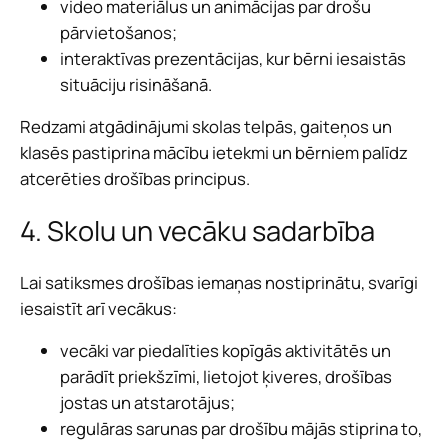
video materiālus un animācijas par drošu
pārvietošanos;
interaktīvas prezentācijas, kur bērni iesaistās
situāciju risināšanā.
Redzami atgādinājumi skolas telpās, gaiteņos un
klasēs pastiprina mācību ietekmi un bērniem palīdz
atcerēties drošības principus.
4. Skolu un vecāku sadarbība
Lai satiksmes drošības iemaņas nostiprinātu, svarīgi
iesaistīt arī vecākus:
vecāki var piedalīties kopīgās aktivitātēs un
parādīt priekšzīmi, lietojot ķiveres, drošības
jostas un atstarotājus;
regulāras sarunas par drošību mājās stiprina to,