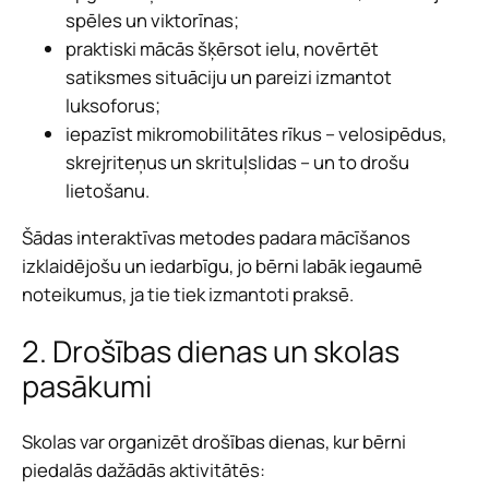
spēles un viktorīnas;
praktiski mācās šķērsot ielu, novērtēt
satiksmes situāciju un pareizi izmantot
luksoforus;
iepazīst mikromobilitātes rīkus – velosipēdus,
skrejriteņus un skrituļslidas – un to drošu
lietošanu.
Šādas interaktīvas metodes padara mācīšanos
izklaidējošu un iedarbīgu, jo bērni labāk iegaumē
noteikumus, ja tie tiek izmantoti praksē.
2. Drošības dienas un skolas
pasākumi
Skolas var organizēt drošības dienas, kur bērni
piedalās dažādās aktivitātēs: