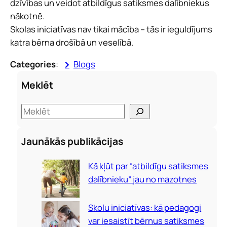
dzīvības un veidot atbildīgus satiksmes dalībniekus
nākotnē.
Skolas iniciatīvas nav tikai mācība – tās ir ieguldījums
katra bērna drošībā un veselībā.
Categories
:
Blogs
Meklēt
S
e
a
Jaunākās publikācijas
r
c
Kā kļūt par “atbildīgu satiksmes
h
dalībnieku” jau no mazotnes
Skolu iniciatīvas: kā pedagogi
var iesaistīt bērnus satiksmes