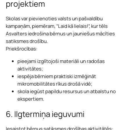
projektiem
Skolas var pievienoties valsts un pašvaldību
kampaņām, piemēram, “Laid kā lielais!”, kur tēls
Asvalters iedrošina bērnus un jauniešus mācīties
satiksmes drošību.
Priekšrocības:
pieejami izglītojoši materiāli un radošas
aktivitātes;
iespēja bērniem praktiski izmēģināt
mikromobilitātes rīkus drošā vidē;
skola iegūst papildu resursus un atbalstu no
ekspertiem.
6. Ilgtermiņa ieguvumi
Iesaistot bērnus satiksmes drošības aktivitātēs: