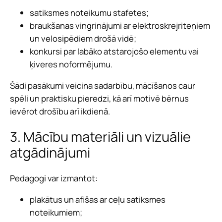
satiksmes noteikumu stafetes;
braukšanas vingrinājumi ar elektroskrejriteņiem
un velosipēdiem drošā vidē;
konkursi par labāko atstarojošo elementu vai
ķiveres noformējumu.
Šādi pasākumi veicina sadarbību, mācīšanos caur
spēli un praktisku pieredzi, kā arī motivē bērnus
ievērot drošību arī ikdienā.
3. Mācību materiāli un vizuālie
atgādinājumi
Pedagogi var izmantot:
plakātus un afišas ar ceļu satiksmes
noteikumiem;