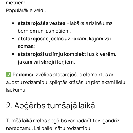
metriem.
Populārākie veidi:
atstarojošās vestes
– labākais risinājums
bērniem un jauniešiem;
atstarojošās joslas uz rokām, kājām vai
somas
;
atstarojoši uzlīmju komplekti uz ķiverēm,
jakām vai skrejriteņiem
.
Padoms:
izvēlies atstarojošus elementus ar
augstu redzamību, spilgtās krāsās un pietiekami lielu
laukumu.
2. Apģērbs tumšajā laikā
Tumšā laikā melns apģērbs var padarīt tevi gandrīz
neredzamu. Lai palielinātu redzamību: