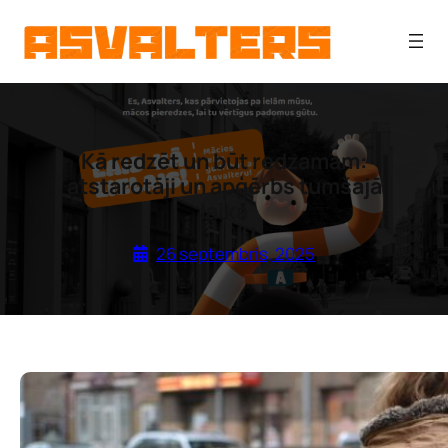
Pāriet
uz
saturu
Kā redzēt un būt redzamam:
atstarotāji un apģērbs tumšajā
laikā
26 septembris, 2025