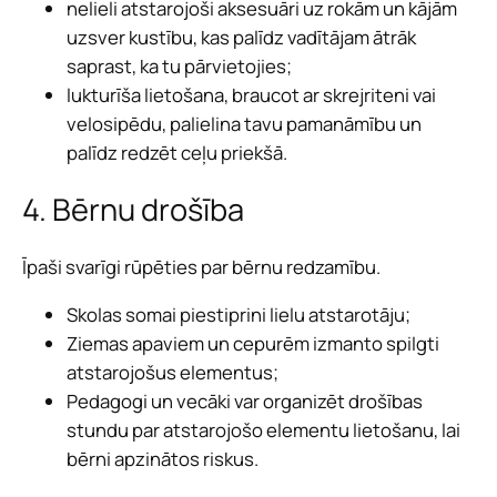
nelieli atstarojoši aksesuāri uz rokām un kājām
uzsver kustību, kas palīdz vadītājam ātrāk
saprast, ka tu pārvietojies;
lukturīša lietošana, braucot ar skrejriteni vai
velosipēdu, palielina tavu pamanāmību un
palīdz redzēt ceļu priekšā.
4. Bērnu drošība
Īpaši svarīgi rūpēties par bērnu redzamību.
Skolas somai piestiprini lielu atstarotāju;
Ziemas apaviem un cepurēm izmanto spilgti
atstarojošus elementus;
Pedagogi un vecāki var organizēt drošības
stundu par atstarojošo elementu lietošanu, lai
bērni apzinātos riskus.