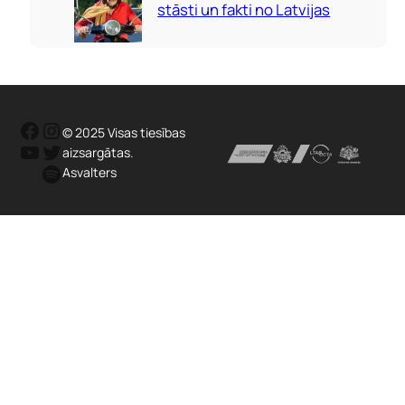
stāsti un fakti no Latvijas
Facebook
Instagram
© 2025 Visas tiesības
YouTube
Twitter
aizsargātas.
Spotify
Asvalters