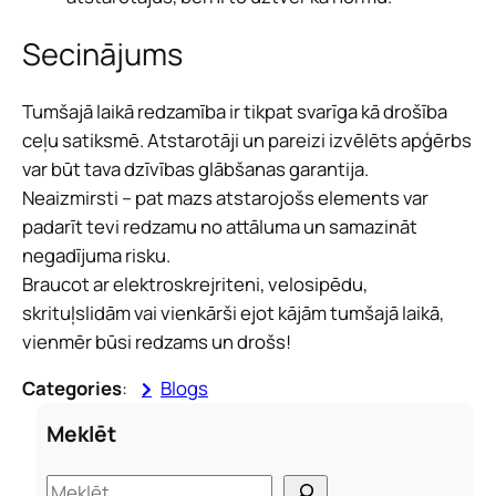
Secinājums
Tumšajā laikā redzamība ir tikpat svarīga kā drošība
ceļu satiksmē. Atstarotāji un pareizi izvēlēts apģērbs
var būt tava dzīvības glābšanas garantija.
Neaizmirsti – pat mazs atstarojošs elements var
padarīt tevi redzamu no attāluma un samazināt
negadījuma risku.
Braucot ar elektroskrejriteni, velosipēdu,
skrituļslidām vai vienkārši ejot kājām tumšajā laikā,
vienmēr būsi redzams un drošs!
Categories
:
Blogs
Meklēt
S