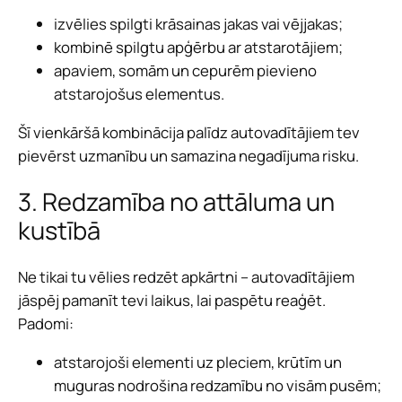
izvēlies spilgti krāsainas jakas vai vējjakas;
kombinē spilgtu apģērbu ar atstarotājiem;
apaviem, somām un cepurēm pievieno
atstarojošus elementus.
Šī vienkāršā kombinācija palīdz autovadītājiem tev
pievērst uzmanību un samazina negadījuma risku.
3. Redzamība no attāluma un
kustībā
Ne tikai tu vēlies redzēt apkārtni – autovadītājiem
jāspēj pamanīt tevi laikus, lai paspētu reaģēt.
Padomi:
atstarojoši elementi uz pleciem, krūtīm un
muguras nodrošina redzamību no visām pusēm;