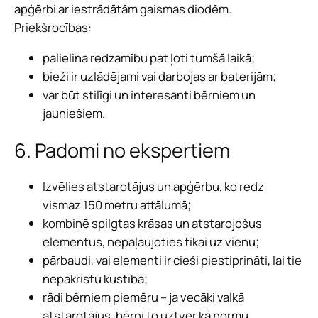
apģērbi ar iestrādātām gaismas diodēm.
Priekšrocības:
palielina redzamību pat ļoti tumšā laikā;
bieži ir uzlādējami vai darbojas ar baterijām;
var būt stilīgi un interesanti bērniem un
jauniešiem.
6. Padomi no ekspertiem
Izvēlies atstarotājus un apģērbu, ko redz
vismaz 150 metru attālumā;
kombinē spilgtas krāsas un atstarojošus
elementus, nepaļaujoties tikai uz vienu;
pārbaudi, vai elementi ir cieši piestiprināti, lai tie
nepakristu kustībā;
rādi bērniem piemēru – ja vecāki valkā
atstarotājus, bērni to uztver kā normu.